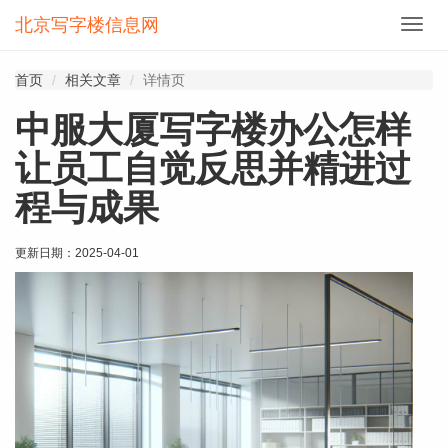
北京写字楼信息网
切
换
导
首页
相关文章
详情页
航
中服大厦写字楼办公怎样
让员工自觉反思并精进过
程与成果
更新日期：
2025-04-01