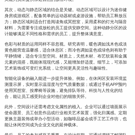
其次，动态与静态区域的结合是关键。动态区域可以设计为迷你健
身房或游戏区，配备简单的运动器材或桌游设施，帮助员工释放压
力；静态区域则适合打造阅读角或冥想室，采用柔和的灯光与隔音
材料，为需要专注或放松的员工提供安静空间。这种动静分区的设
计能够满足不同性格和需求的员工，提升整体满意度。
色彩与材质的运用同样不容忽视。研究表明，暖色调如浅木色或淡
黄色能营造温馨感，适合休息区；而冷色调如蓝色或绿色则有助于
平静情绪，适合专注型空间。材质上，天然木材、布艺软装和金属
元素的混搭，既能体现现代感，又能增加舒适度。细节上，可添加
艺术装饰或可变灯光系统，让空间更具灵活性与趣味性。
智能化设备的融入能进一步提升体验。例如，在休闲区安装环境监
测显示屏，实时显示温湿度与空气质量数据；或通过手机APP预约
使用冥想室、按摩椅等设施，避免排队等待。科技与人性化的结
合，能让员工感受到企业对他们的细致关怀。
此外，空间设计还需考虑文化属性的植入。企业可以通过墙面展示
使命愿景、员工创意作品或行业相关艺术装置，强化归属感。定期
更换主题装饰或举办小型活动，如咖啡品鉴会或手工艺工作坊，也
能让休闲空间成为企业文化的延伸载体。
最后，员工的参与感至关重要。在设计前期，可通过调研了解团队