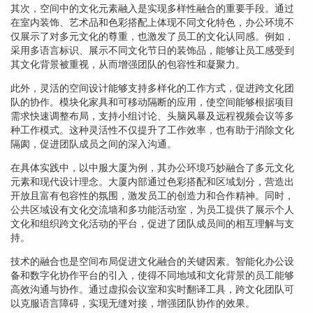
其次，空间中的文化元素融入是实现多样性融合的重要手段。通过
在室内装饰、艺术品和色彩搭配上体现不同文化特色，办公环境不
仅展示了对多元文化的尊重，也激发了员工的文化认同感。例如，
采用多语言标识、展示不同文化节日的装饰品，能够让员工感受到
其文化背景被重视，从而增强团队的包容性和凝聚力。
此外，灵活的空间设计能够支持多样化的工作方式，促进跨文化团
队的协作。模块化家具和可移动隔断的应用，使空间能够根据项目
需求快速调整布局，支持小组讨论、头脑风暴及远程视频会议等多
种工作模式。这种灵活性不仅提升了工作效率，也有助于消除文化
隔阂，促进团队成员之间的深入沟通。
在具体实践中，以中服大厦为例，其办公环境巧妙融合了多元文化
元素和现代设计理念。大厦内部通过色彩搭配和区域划分，营造出
开放且富有包容性的氛围，激发员工的创造力和合作精神。同时，
公共区域设有文化交流墙和多功能活动室，为员工提供了展示个人
文化和组织跨文化活动的平台，促进了团队成员间的相互理解与支
持。
技术的融合也是空间布局促进文化融合的关键因素。智能化办公设
备和数字化协作平台的引入，使得不同地域和文化背景的员工能够
高效沟通与协作。通过虚拟会议室和实时翻译工具，跨文化团队可
以克服语言障碍，实现无缝对接，增强团队协作的效果。