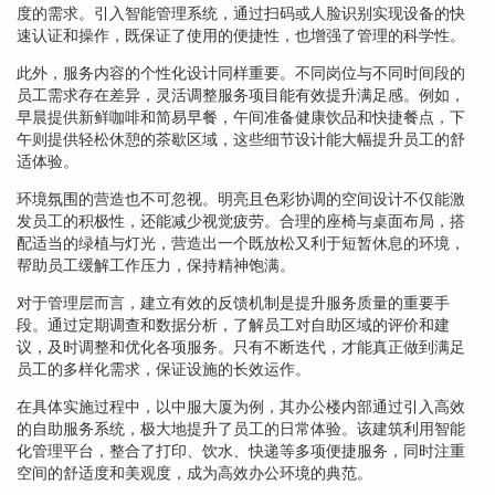
度的需求。引入智能管理系统，通过扫码或人脸识别实现设备的快
速认证和操作，既保证了使用的便捷性，也增强了管理的科学性。
此外，服务内容的个性化设计同样重要。不同岗位与不同时间段的
员工需求存在差异，灵活调整服务项目能有效提升满足感。例如，
早晨提供新鲜咖啡和简易早餐，午间准备健康饮品和快捷餐点，下
午则提供轻松休憩的茶歇区域，这些细节设计能大幅提升员工的舒
适体验。
环境氛围的营造也不可忽视。明亮且色彩协调的空间设计不仅能激
发员工的积极性，还能减少视觉疲劳。合理的座椅与桌面布局，搭
配适当的绿植与灯光，营造出一个既放松又利于短暂休息的环境，
帮助员工缓解工作压力，保持精神饱满。
对于管理层而言，建立有效的反馈机制是提升服务质量的重要手
段。通过定期调查和数据分析，了解员工对自助区域的评价和建
议，及时调整和优化各项服务。只有不断迭代，才能真正做到满足
员工的多样化需求，保证设施的长效运作。
在具体实施过程中，以中服大厦为例，其办公楼内部通过引入高效
的自助服务系统，极大地提升了员工的日常体验。该建筑利用智能
化管理平台，整合了打印、饮水、快递等多项便捷服务，同时注重
空间的舒适度和美观度，成为高效办公环境的典范。