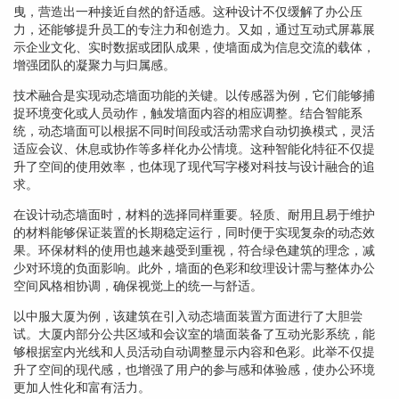
曳，营造出一种接近自然的舒适感。这种设计不仅缓解了办公压
力，还能够提升员工的专注力和创造力。又如，通过互动式屏幕展
示企业文化、实时数据或团队成果，使墙面成为信息交流的载体，
增强团队的凝聚力与归属感。
技术融合是实现动态墙面功能的关键。以传感器为例，它们能够捕
捉环境变化或人员动作，触发墙面内容的相应调整。结合智能系
统，动态墙面可以根据不同时间段或活动需求自动切换模式，灵活
适应会议、休息或协作等多样化办公情境。这种智能化特征不仅提
升了空间的使用效率，也体现了现代写字楼对科技与设计融合的追
求。
在设计动态墙面时，材料的选择同样重要。轻质、耐用且易于维护
的材料能够保证装置的长期稳定运行，同时便于实现复杂的动态效
果。环保材料的使用也越来越受到重视，符合绿色建筑的理念，减
少对环境的负面影响。此外，墙面的色彩和纹理设计需与整体办公
空间风格相协调，确保视觉上的统一与舒适。
以中服大厦为例，该建筑在引入动态墙面装置方面进行了大胆尝
试。大厦内部分公共区域和会议室的墙面装备了互动光影系统，能
够根据室内光线和人员活动自动调整显示内容和色彩。此举不仅提
升了空间的现代感，也增强了用户的参与感和体验感，使办公环境
更加人性化和富有活力。